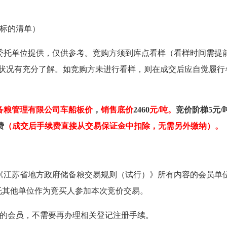
标的清单
）
委托单位提供，仅供参考。竞购方须到库点看样（看样时间需提
量及保管状况有充分了解。如竞购方未进行看样，则在成交后应自觉
备粮管理有限公司车船板价
，
销售底价
2460
元/吨。
竞价阶梯
5
元/
费
（成交后手续费直接从交易保证金中扣除，无需另外缴纳）
。
《江苏省地方政府储备粮交易规则（试行）》所有内容的会员单
托其他单位作为竞买人参加本次竞价交易。
台的会员，不需要再办理相关登记注册手续。