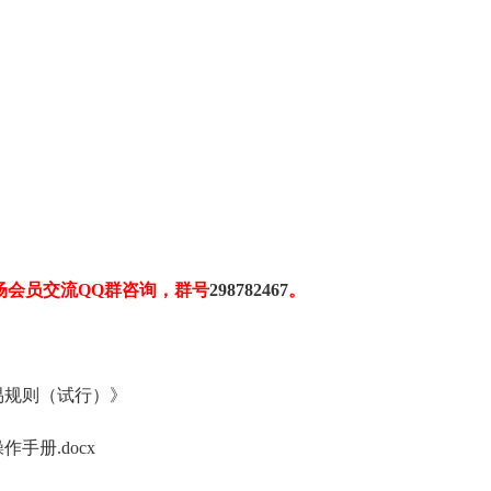
场会员交流QQ群咨询，群号
298782467
。
易规则（试行）》
手册.docx