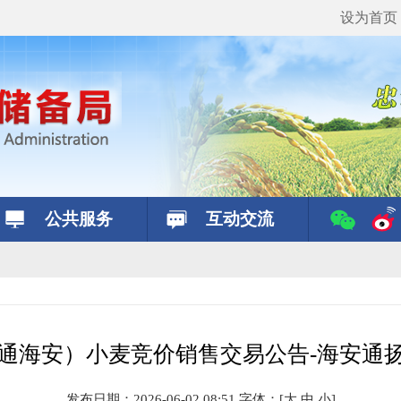
设为首页
公共服务
互动交流
南通海安）小麦竞价销售交易公告-海安通
发布日期：2026-06-02 08:51
字体：
[
大
中
小
]