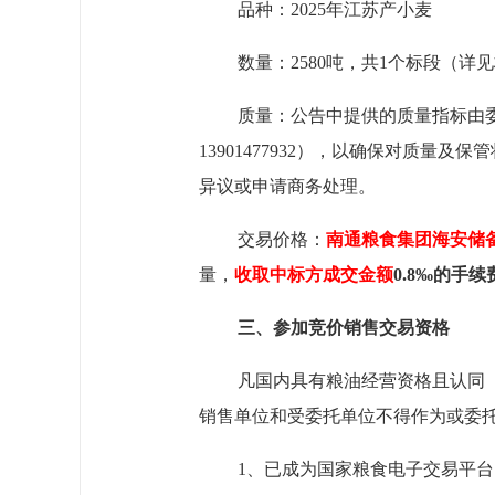
品种：
2025年江苏
产
小麦
数量：
2580
吨
，共
1
个标段
（
详见
质量：公告中提供的质量指标由
13901477932），以确保对质
异议或申请商务处理。
交易价格：
南通粮食集团海安储
量
，
收取
中标
方成交金额
0.8
‰的手续
三、参加竞价销售交易资格
凡国内具有粮油经营资格且认同
销售单位和受委托单位不得作为或委
1、已成为国家粮食电子交易平