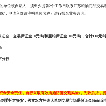
员的单位或自然人，须至少提前2个工作日联系江苏粮油商品交易
467
，申请入群请注明单位名称）进行报名业务咨询。
保证金
：
交易保证金10元/吨和履约保证金
100
元/吨，合计
11
0元/
场
市分行
担资金安全责任，自行采取有效措施防范交割风险)
，
先款后货，
到委托方提货，买卖双方凭确认单到交易市场退保证金(保证金