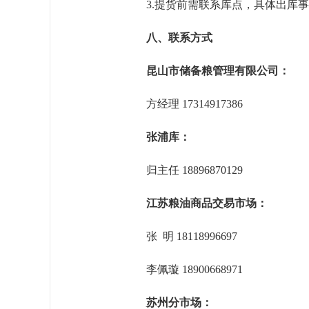
3.提货前需联系库点，具体出库
八、联系方式
昆山市储备粮管理有限公司
：
方经理 17314917386
张浦库：
归主任
18896870129
江苏粮油商品交易市场：
张 明 18118996697
李佩璇 18900668971
苏州分市场：