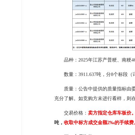
品种：2025年江苏产普粳、南粳4
数量：3911.637吨，分
8
个标段（
质量：
公告中提供的质量指标由
充分了解。如竞购方未进行看样，则
交易价格：
卖方指定仓库
车
板价
吨，
收取中标方成交金额2‰的手续费