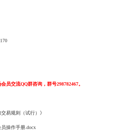
170
交流QQ群咨询，群号298782467。
粮交易规则（试行）》
操作手册.docx