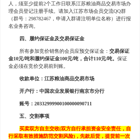
人，须至少提前2个工作日联系江苏粮油商品交易市场办
理会员登记注册手续。请加入江苏市场会员交流QQ群
（群号：
298782467
，申请入群请注明单位名称）进行报
名业务咨询。
四、履约保证金及交易保证金
所有参加竞价销售的会员应预交保证金
：
交易保证
金10元/吨和履约保证金
100
元/吨，合计
11
0元/吨
。
保证
金必须在竞价交易前到账。
收款单位：江苏粮油商品交易市场
开户行：中国农业发展银行南京市分行
账号：20332999900100000090711
五、
交割事项
买卖双方自主交收
(双方自行承担资金安全责任，自
行采取有效措施防范交割风险)
，
先款后货，提货前一次