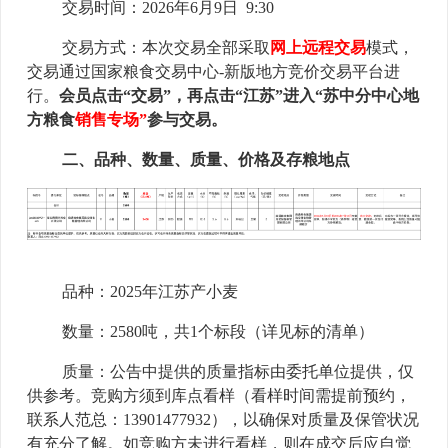
交易时间：202
6
年
6月9日
9:30
交易方式：本次交易全部采取
网上远程交易
模式，
交易通过国家粮食交易中心-新版地方竞价交易平台进
行。
会员点击“交易”，再点击“江苏”进入
“苏中分中心地
方粮食
销售
专场”
参与交易。
二、品种、数量、质量、价格及存粮地点
品种：
2025年江苏
产
小麦
数量：
2580
吨
，共
1
个标段
（
详见标的清单
）
质量：公告中提供的质量指标由委托单位提供，仅
供参考。竞购方须到库点看样（看样时间需提前预约，
联系人范总
：
13901477932），以确保对质量及保管状况
有充分了解。如竞购方未进行看样，则在成交后应自觉