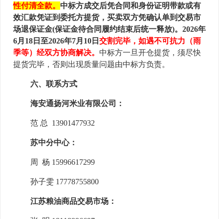
性付清全款。
中标方成交后凭合同和身份证明带款或有
效汇款凭证到委托方提货，买卖双方凭确认单到交易市
场退保证金(保证金待合同履约结束后统一释放)。
2026年
6月18日至2026年7月10日
交割完毕，如遇不可抗力（雨
季等）经双方协商解决。
中标方一旦开仓提货，须尽快
提货完毕，否则出现质量问题由中标方负责。
六、联系方式
海安通扬河米业有限公司：
范
总
13901477932
苏中分中心：
周 杨 15996617299
孙子雯
17778755800
江苏粮油商品交易市场：