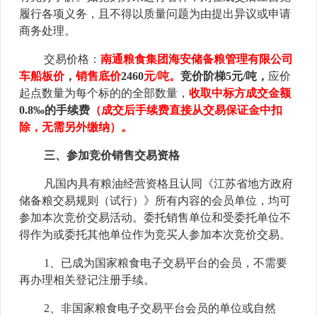
履行各项义务，且不得以质量问题为由提出异议或申请
商务处理。
交易价格：
南通粮食集团海安储备粮管理有限公司
车船板价
，
销售底价
2460
元/吨。
竞价阶梯
5
元/吨，
应价
起点数量为每个标的的全部数量
，
收取
中标
方成交金额
0.8
‰的手续费
（成交后手续费直接从交易保证金中扣
除，无需另外缴纳）
。
三、参加竞价销售交易资格
凡国内具有粮油经营资格且认同《江苏省地方政府
储备粮交易规则（试行）》所有内容的会员单位，均可
参加本次竞价交易活动。委托销售单位和受委托单位不
得作为或委托其他单位作为竞买人参加本次竞价交易。
1、已成为国家粮食电子交易平台的会员，不需要
再办理相关登记注册手续。
2、非国家粮食电子交易平台会员的单位或自然