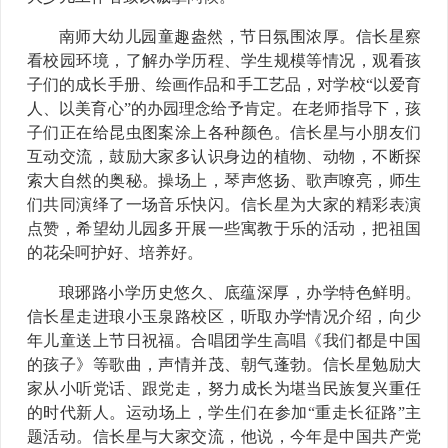
南师大幼儿园童趣盎然，节日氛围浓厚。信长星察
看校园环境，了解办学历程、学生规模等情况，观看孩
子们的成长手册、绘画作品和手工艺品，对学校“以爱育
人、以美育心”的办园理念给予肯定。在老师指导下，孩
子们正在给昆虫图案涂上各种颜色。信长星与小朋友们
互动交流，鼓励大家多认识身边的植物、动物，不断探
索大自然的奥秘。操场上，琴声悠扬、歌声嘹亮，师生
们共同演绎了一场音乐快闪。信长星为大家的精彩表演
点赞，希望幼儿园多开展一些寓教于乐的活动，把祖国
的花朵呵护好、培养好。
琅琊路小学历史悠久、底蕴深厚，办学特色鲜明。
信长星走进琅小玉泉路校区，听取办学情况介绍，向少
年儿童送上节日祝福。合唱团学生高唱《我们都是中国
的孩子》等歌曲，声情并茂、朝气蓬勃。信长星勉励大
家从小听党话、跟党走，努力成长为堪当民族复兴重任
的时代新人。运动场上，学生们在参加“重走长征路”主
题活动。信长星与大家交流，他说，今年是中国共产党