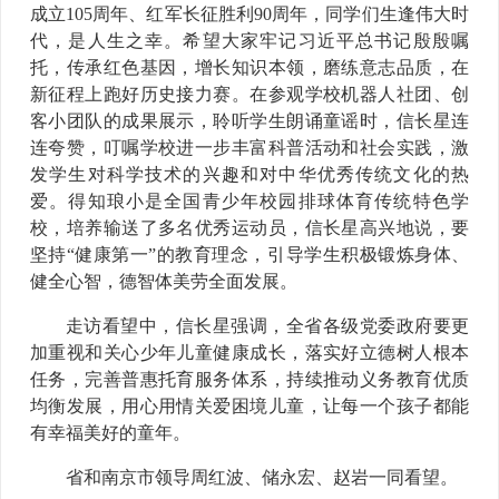
成立105周年、红军长征胜利90周年，同学们生逢伟大时
代，是人生之幸。希望大家牢记习近平总书记殷殷嘱
托，传承红色基因，增长知识本领，磨练意志品质，在
新征程上跑好历史接力赛。在参观学校机器人社团、创
客小团队的成果展示，聆听学生朗诵童谣时，信长星连
连夸赞，叮嘱学校进一步丰富科普活动和社会实践，激
发学生对科学技术的兴趣和对中华优秀传统文化的热
爱。得知琅小是全国青少年校园排球体育传统特色学
校，培养输送了多名优秀运动员，信长星高兴地说，要
坚持“健康第一”的教育理念，引导学生积极锻炼身体、
健全心智，德智体美劳全面发展。
走访看望中，信长星强调，全省各级党委政府要更
加重视和关心少年儿童健康成长，落实好立德树人根本
任务，完善普惠托育服务体系，持续推动义务教育优质
均衡发展，用心用情关爱困境儿童，让每一个孩子都能
有幸福美好的童年。
省和南京市领导周红波、储永宏、赵岩一同看望。