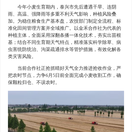
今年小麦生育期内，泰兴市先后遭遇干旱、连阴
雨、高温、强降雨等多重不利天气影响，种植风险叠
加。为稳住粮食生产基本盘，农技部门制定全流程、标
准化田间管理方案并全域推广。以金禾合作社为代表的
种植主体，全面采用深翻条播一体化技术，夯实出苗根
基；结合不同生育期天气特点，精准落实科学除草、病
虫害统防统治、沟渠疏通排水等管护措施，有效化解各
类灾害风险。
当前合作社正抢抓晴好天气全力推进抢收作业，严
把农时节点，力争6月5日前全面完成小麦收割工作，确
保颗粒归仓、不误农时。