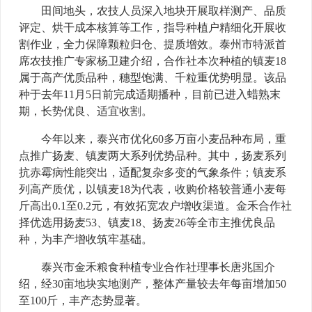
田间地头，农技人员深入地块开展取样测产、品质
评定、烘干成本核算等工作，指导种植户精细化开展收
割作业，全力保障颗粒归仓、提质增效。泰州市特派首
席农技推广专家杨卫建介绍，合作社本次种植的镇麦18
属于高产优质品种，穗型饱满、千粒重优势明显。该品
种于去年11月5日前完成适期播种，目前已进入蜡熟末
期，长势优良、适宜收割。
今年以来，泰兴市优化60多万亩小麦品种布局，重
点推广扬麦、镇麦两大系列优势品种。其中，扬麦系列
抗赤霉病性能突出，适配复杂多变的气象条件；镇麦系
列高产质优，以镇麦18为代表，收购价格较普通小麦每
斤高出0.1至0.2元，有效拓宽农户增收渠道。金禾合作社
择优选用扬麦53、镇麦18、扬麦26等全市主推优良品
种，为丰产增收筑牢基础。
泰兴市金禾粮食种植专业合作社理事长唐兆国介
绍，经30亩地块实地测产，整体产量较去年每亩增加50
至100斤，丰产态势显著。