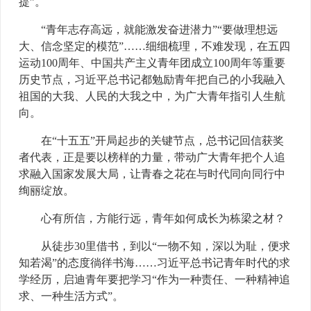
提”。
“青年志存高远，就能激发奋进潜力”“要做理想远
大、信念坚定的模范”……细细梳理，不难发现，在五四
运动100周年、中国共产主义青年团成立100周年等重要
历史节点，习近平总书记都勉励青年把自己的小我融入
祖国的大我、人民的大我之中，为广大青年指引人生航
向。
在“十五五”开局起步的关键节点，总书记回信获奖
者代表，正是要以榜样的力量，带动广大青年把个人追
求融入国家发展大局，让青春之花在与时代同向同行中
绚丽绽放。
心有所信，方能行远，青年如何成长为栋梁之材？
从徒步30里借书，到以“一物不知，深以为耻，便求
知若渴”的态度徜徉书海……习近平总书记青年时代的求
学经历，启迪青年要把学习“作为一种责任、一种精神追
求、一种生活方式”。