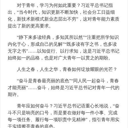
对于青年，学习为何如此重要？习近平总书记指
出，“当今时代，知识更新不断加快，社会分工日益细
化，新技术新模式新业态层出不穷”，这对青年能力素质
提出了新的更高要求。
“静下来多读经典，多知其所以然”“注重把所学知识
内化于心，形成自己的见解”“既多读有字之书，也多读
无字之书”……以知促行、以行求知，这是习近平总书记
始终如一的品格，也是对广大青年一以贯之的期盼。
人生之春，人生之华，青春如何绽放耀眼的光芒？
“奋斗是青春最亮丽的底色”“同人民一起奋斗，青春
才能亮丽”……奋斗，始终是习近平总书记对青年一代的
期许。
青年应如何奋斗？习近平总书记语重心长地说，“奋
斗不只是响亮的口号，而是要在做好每一件小事、完成
每一项任务、履行每一项职责中见精神”，指引青年用实
干实绩擦亮青春的底色。