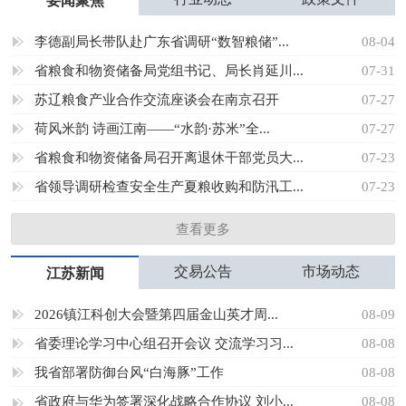
要闻聚焦
李德副局长带队赴广东省调研“数智粮储”...
08-04
省粮食和物资储备局党组书记、局长肖延川...
07-31
苏辽粮食产业合作交流座谈会在南京召开
07-27
荷风米韵 诗画江南——“水韵·苏米”全...
07-27
省粮食和物资储备局召开离退休干部党员大...
07-23
省领导调研检查安全生产夏粮收购和防汛工...
07-23
查看更多
交易公告
市场动态
江苏新闻
2026镇江科创大会暨第四届金山英才周...
08-09
省委理论学习中心组召开会议 交流学习习...
08-08
我省部署防御台风“白海豚”工作
08-08
省政府与华为签署深化战略合作协议 刘小...
08-08