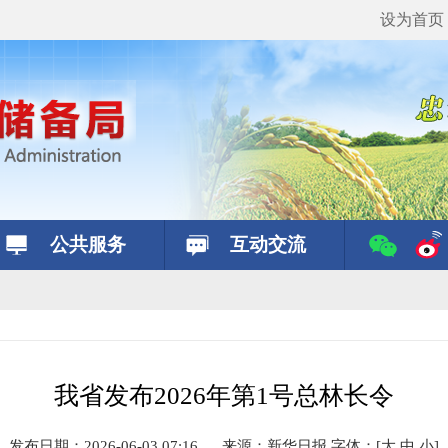
设为首页
公共服务
互动交流
我省发布2026年第1号总林长令
发布日期：2026-06-03 07:16
来源：
新华日报
字体：
[
大
中
小
]