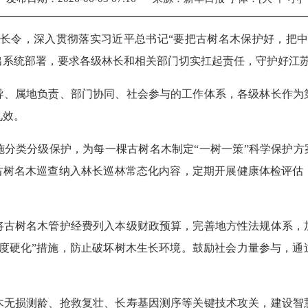
总林长令，深入贯彻落实习近平总书记“要把古树名木保护好，把
系统部署，要求各级林长和相关部门切实扛起责任，守护好江苏
导、属地负责、部门协同、社会参与的工作体系，各级林长作为
见效。
分类分级保护，为每一棵古树名木制定“一树一策”科学保护方
将古树名木巡查纳入林长巡林常态化内容，定期开展健康体检评估
将古树名木管护经费列入本级财政预算，完善地方性法规体系，
过度硬化”措施，防止破坏树木生长环境。鼓励社会力量参与，通
木无损测龄、抢救复壮、长寿基因测序等关键技术攻关，建设智