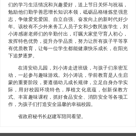
们的学习生活情况和兴趣爱好，送上节日关怀与祝福，
勉励他们勤学善思增长知识本领，砥砺品格锤炼坚强意
志，争做爱党爱国、自立自强、奋发向上的新时代好少
年。该校有不少外来务工人员子女和少数民族学生，刘
小涛感谢老师们的辛勤付出，叮嘱大家坚守育人初心，
发挥特色优势，提升办学品质，努力让所有孩子平等享
有优质教育，让每一位学生都能健康快乐成长，在阳光
下追梦逐梦。
在清安幼儿园，刘小涛走进班级，与孩子们亲密互
动，一起参与趣味游戏。刘小涛说，学前教育是人生启
蒙的重要阶段，要遵循幼儿成长规律，立足自身办学实
际，用好校园环境特色，厚植文化底蕴，创新保教方
式、丰富趣味课程，抓好食品安全、消防安全等各项工
作，为孩子们打造安全温馨的幸福校园。
省政府秘书长赵建军陪同看望。