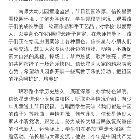
南师大幼儿园童趣盎然，节日氛围浓厚。信长星察
看校园环境，了解办学历程、学生规模等情况，观看孩
子们的成长手册、绘画作品和手工艺品，对学校“以爱育
人、以美育心”的办园理念给予肯定。在老师指导下，孩
子们正在给昆虫图案涂上各种颜色。信长星与小朋友们
互动交流，鼓励大家多认识身边的植物、动物，不断探
索大自然的奥秘。操场上，琴声悠扬、歌声嘹亮，师生
们共同演绎了一场音乐快闪。信长星为大家的精彩表演
点赞，希望幼儿园多开展一些寓教于乐的活动，把祖国
的花朵呵护好、培养好。
琅琊路小学历史悠久、底蕴深厚，办学特色鲜明。
信长星走进琅小玉泉路校区，听取办学情况介绍，向少
年儿童送上节日祝福。合唱团学生高唱《我们都是中国
的孩子》等歌曲，声情并茂、朝气蓬勃。信长星勉励大
家从小听党话、跟党走，努力成长为堪当民族复兴重任
的时代新人。运动场上，学生们在参加“重走长征路”主
题活动。信长星与大家交流，他说，今年是中国共产党