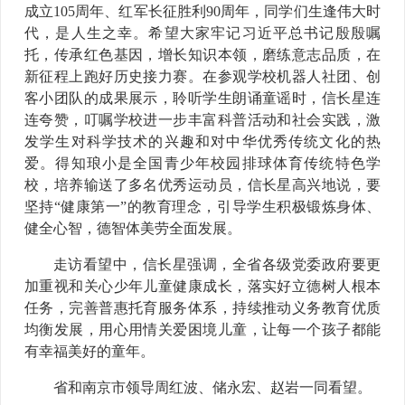
成立105周年、红军长征胜利90周年，同学们生逢伟大时
代，是人生之幸。希望大家牢记习近平总书记殷殷嘱
托，传承红色基因，增长知识本领，磨练意志品质，在
新征程上跑好历史接力赛。在参观学校机器人社团、创
客小团队的成果展示，聆听学生朗诵童谣时，信长星连
连夸赞，叮嘱学校进一步丰富科普活动和社会实践，激
发学生对科学技术的兴趣和对中华优秀传统文化的热
爱。得知琅小是全国青少年校园排球体育传统特色学
校，培养输送了多名优秀运动员，信长星高兴地说，要
坚持“健康第一”的教育理念，引导学生积极锻炼身体、
健全心智，德智体美劳全面发展。
走访看望中，信长星强调，全省各级党委政府要更
加重视和关心少年儿童健康成长，落实好立德树人根本
任务，完善普惠托育服务体系，持续推动义务教育优质
均衡发展，用心用情关爱困境儿童，让每一个孩子都能
有幸福美好的童年。
省和南京市领导周红波、储永宏、赵岩一同看望。